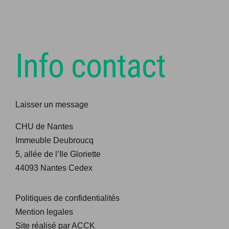
bascule
Articles
Mentions légales
Info contact
Connexion
Laisser un message
Adhésion
CHU de Nantes
Contact
Immeuble Deubroucq
5, allée de l’Ile Gloriette
44093 Nantes Cedex
Offre d’emploi
Politiques de confidentialités
Congrès à venir
Mention legales
Site réalisé par ACCK