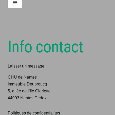
Navigation
à
bascule
Articles
Mentions légales
Info contact
Connexion
Laisser un message
Adhésion
CHU de Nantes
Contact
Immeuble Deubroucq
5, allée de l’Ile Gloriette
44093 Nantes Cedex
Offre d’emploi
Politiques de confidentialités