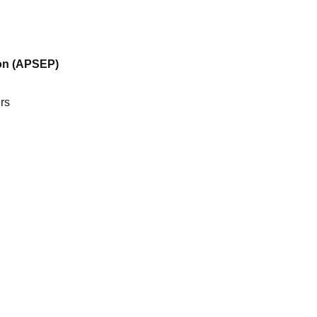
son (APSEP)
rs