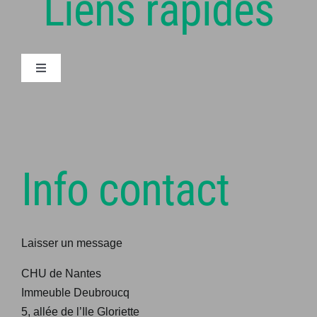
Liens rapides
Navigation
à
bascule
Articles
Mentions légales
Info contact
Connexion
Laisser un message
Adhésion
CHU de Nantes
Contact
Immeuble Deubroucq
5, allée de l’Ile Gloriette