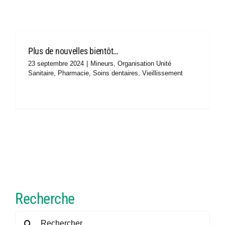
Ressources
Plus de nouvelles bientôt…
Boîte à outils
23 septembre 2024
|
Mineurs
,
Organisation Unité
Sanitaire
,
Pharmacie
,
Soins dentaires
,
Vieillissement
Adhésion
Congrès
Offre d’emploi
Recherche
Contact
Rechercher: